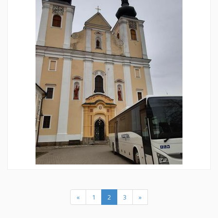
(current)
«
1
2
3
»