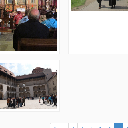
(curr
«
1
2
3
4
5
6
7