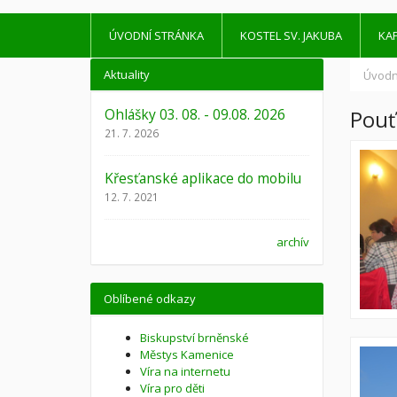
ÚVODNÍ STRÁNKA
KOSTEL SV. JAKUBA
KAP
Aktuality
Úvodn
Ohlášky 03. 08. - 09.08. 2026
Pouť
21. 7. 2026
Křesťanské aplikace do mobilu
12. 7. 2021
archív
Oblíbené odkazy
Biskupství brněnské
Městys Kamenice
Víra na internetu
Víra pro děti