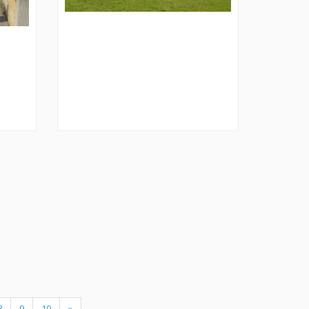
ent)
8
9
10
»