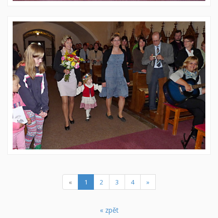
(current)
«
1
2
3
4
»
« zpět