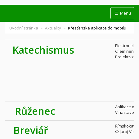
Menu
Úvodní stránka
Aktuality
Křesťanské aplikace do mobilu
Elektronický
Katechismus
Cílem není n
Projekt vzni
Aplikace obs
Růženec
V nastavení 
Římskokatoli
Breviář
© Juraj Vidék