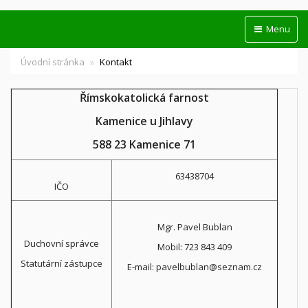
Menu
Úvodní stránka
Kontakt
Římskokatolická farnost
Kamenice u Jihlavy
588 23 Kamenice 71
63438704
IČO
Mgr. Pavel Bublan
Duchovní správce
Mobil: 723 843 409
Statutární zástupce
E-mail: pavelbublan@seznam.cz