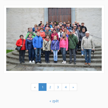
(current)
«
1
2
3
4
»
« zpět