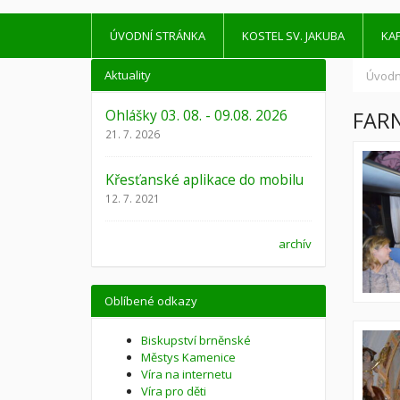
ÚVODNÍ STRÁNKA
KOSTEL SV. JAKUBA
KAP
Aktuality
Úvodn
Ohlášky 03. 08. - 09.08. 2026
FARN
21. 7. 2026
Křesťanské aplikace do mobilu
12. 7. 2021
archív
Oblíbené odkazy
Biskupství brněnské
Městys Kamenice
Víra na internetu
Víra pro děti