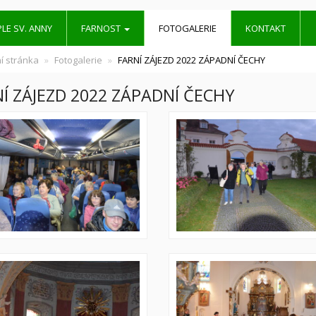
LE SV. ANNY
FARNOST
FOTOGALERIE
KONTAKT
í stránka
Fotogalerie
FARNÍ ZÁJEZD 2022 ZÁPADNÍ ČECHY
Í ZÁJEZD 2022 ZÁPADNÍ ČECHY