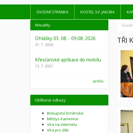
ÚVODNÍ STRÁNKA
KOSTEL SV. JAKUBA
KAP
Aktuality
Úvodn
Ohlášky 03. 08. - 09.08. 2026
TŘI 
21. 7. 2026
Křesťanské aplikace do mobilu
12. 7. 2021
archív
Oblíbené odkazy
Biskupství brněnské
Městys Kamenice
Víra na internetu
Víra pro děti