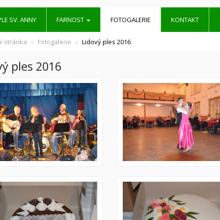
LE SV. ANNY
FARNOST
FOTOGALERIE
KONTAKT
í stránka
Fotogalerie
Lidový ples 2016
vý ples 2016