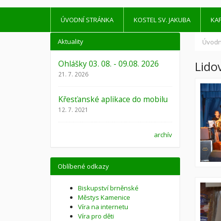
ÚVODNÍ STRÁNKA
KOSTEL SV. JAKUBA
KAP
Aktuality
Úvodn
Ohlášky 03. 08. - 09.08. 2026
Lido
21. 7. 2026
Křesťanské aplikace do mobilu
12. 7. 2021
archív
Oblíbené odkazy
Biskupství brněnské
Městys Kamenice
Víra na internetu
Víra pro děti