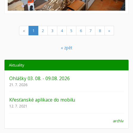
(current)
«
1
2
3
4
5
6
7
8
»
« zpět
Aktuality
Ohlášky 03. 08. - 09.08. 2026
21. 7. 2026
Křesťanské aplikace do mobilu
12. 7. 2021
archív