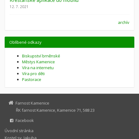
Křesťanské aplikace do mobilu
12. 7. 2021
archív
Oblíbené odkazy
Biskupství brněnské
Městys Kamenice
Víra na internetu
Víra pro děti
Pastorace
Farnost Kamenice
ŘK farnost Kamenice, Kamenice 71, 588 23
Facebook
Úvodní stránka
Kostel sv. Jakuba