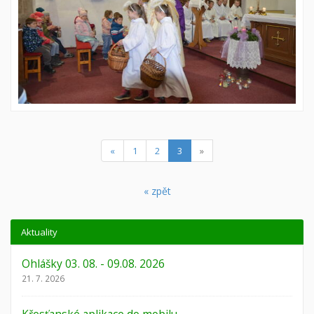
(current)
«
1
2
3
»
« zpět
Aktuality
Ohlášky 03. 08. - 09.08. 2026
21. 7. 2026