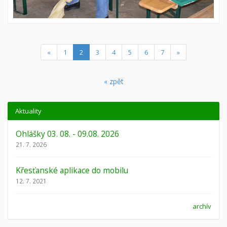
(current)
«
1
2
3
4
5
6
7
»
« zpět
Aktuality
Ohlášky 03. 08. - 09.08. 2026
21. 7. 2026
Křesťanské aplikace do mobilu
12. 7. 2021
archív