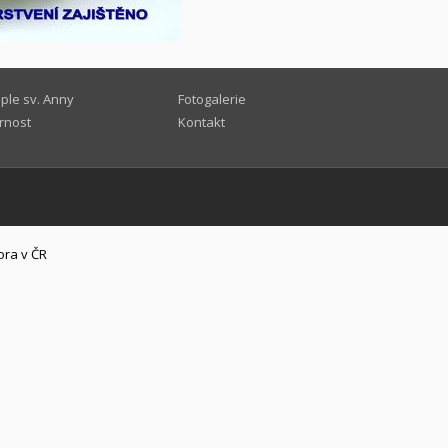
ple sv. Anny
Fotogalerie
rnost
Kontakt
ora v ČR