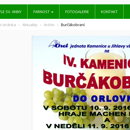
LE SV. ANNY
FARNOST
FOTOGALERIE
KONTAKT
í stránka
Aktuality
Archiv
Burčákobraní