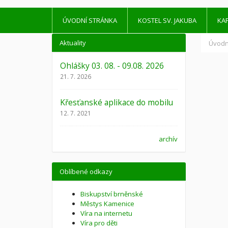
ÚVODNÍ STRÁNKA
KOSTEL SV. JAKUBA
KAP
Aktuality
Úvodn
Ohlášky 03. 08. - 09.08. 2026
21. 7. 2026
Křesťanské aplikace do mobilu
12. 7. 2021
archív
Oblíbené odkazy
Biskupství brněnské
Městys Kamenice
Víra na internetu
Víra pro děti