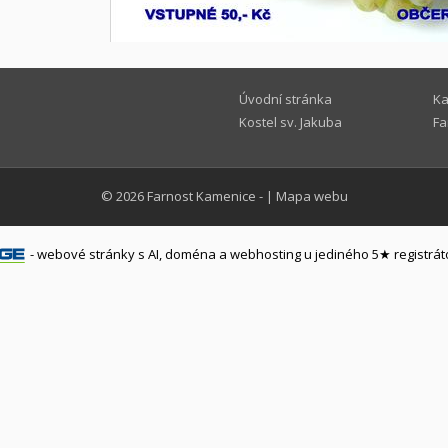
Úvodní stránka
Ka
Kostel sv. Jakuba
Fa
© 2026
Farnost Kamenice
-
|
Mapa webu
-
webové stránky
s AI,
doména
a
webhosting
u jediného 5★ registrát