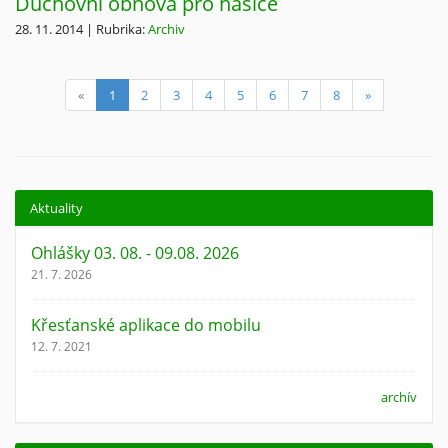
Duchovní obnova pro hasiče
28. 11. 2014 | Rubrika:
Archiv
(current)
«
1
2
3
4
5
6
7
8
»
Aktuality
Ohlášky 03. 08. - 09.08. 2026
21. 7. 2026
Křesťanské aplikace do mobilu
12. 7. 2021
archív