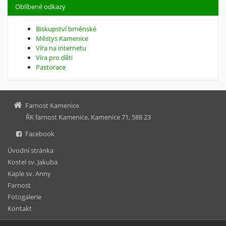
Oblíbené odkazy
Biskupství brněnské
Městys Kamenice
Víra na internetu
Víra pro děti
Pastorace
Farnost Kamenice
ŘK farnost Kamenice, Kamenice 71, 588 23
Facebook
Úvodní stránka
Kostel sv. Jakuba
Kaple sv. Anny
Farnost
Fotogalerie
Kontakt