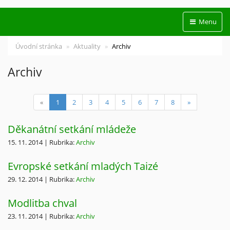
Menu
Úvodní stránka
Aktuality
Archiv
Archiv
(current)
«
1
2
3
4
5
6
7
8
»
Děkanátní setkání mládeže
15. 11. 2014 | Rubrika:
Archiv
Evropské setkání mladých Taizé
29. 12. 2014 | Rubrika:
Archiv
Modlitba chval
23. 11. 2014 | Rubrika:
Archiv