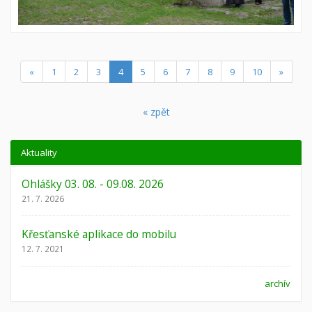
(current)
«
1
2
3
4
5
6
7
8
9
10
»
« zpět
Aktuality
Ohlášky 03. 08. - 09.08. 2026
21. 7. 2026
Křesťanské aplikace do mobilu
12. 7. 2021
archív